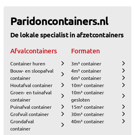
Paridoncontainers.nl
De lokale specialist in afzetcontainers
Afvalcontainers
Formaten
Container huren
3m³ container
Bouw- en sloopafval
4m³ container
container
6m³ container
Houtafval container
10m³ container
Groen- en tuinafval
10m³ container
container
gesloten
Puinafval container
15m³ container
Grofvuil container
30m³ container
Grondafval
40m³ container
container