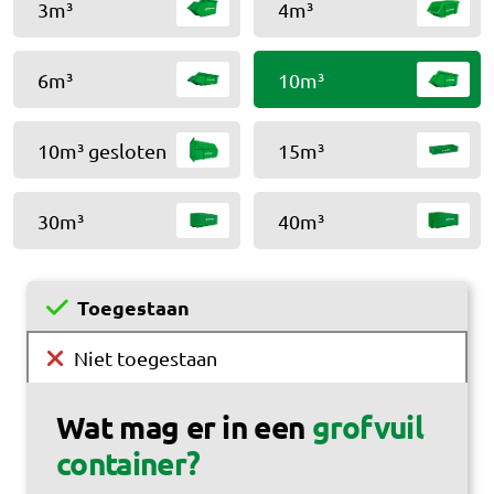
3m³
4m³
6m³
10m³
10m³ gesloten
15m³
30m³
40m³
Toegestaan
Niet toegestaan
Wat mag er in een
grofvuil
container?