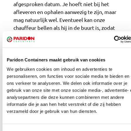
afgesproken datum. Je hoeft niet bij het
afleveren en ophalen aanwezig te zijn, maar
mag natuurlijk wel. Eventueel kan onze
chauffeur bellen als hij in de buurt is, zodat
je niet onnodig hoeft te wachten.
Als de klus erop zit, dien je eenvoudig een
ophaalverzoek in via onze website. Wij
Paridon Containers maakt gebruik van cookies
streven ernaar de container binnen 24 uur
We gebruiken cookies om inhoud en advertenties te
op te halen. Heb je toch nog meer afval,
personaliseren, om functies voor sociale media te bieden en
wellicht een ander soort? Bestel dan
ons verkeer te analyseren. We delen ook informatie over je
gewoon een nieuwe container en geef aan
gebruik van onze site met onze sociale media-, advertentie- 
dat het om een wissel gaat. Bekijk ook onze
analysepartners die deze kunnen combineren met andere
andere
grofvuil containers
voor
informatie die je aan hen hebt verstrekt of die zij hebben
verschillende formaten.
verzameld door je gebruik van hun diensten.