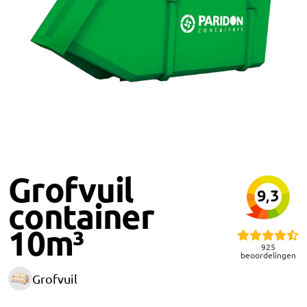
Grofvuil
9,3
container
10m³
925
beoordelingen
Grofvuil