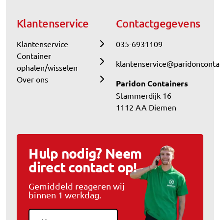
Klantenservice
Contactgegevens
Klantenservice
035-6931109
Container
klantenservice@paridoncontai
ophalen/wisselen
Over ons
Paridon Containers
Stammerdijk 16
1112 AA Diemen
Hulp nodig? Neem
direct contact op!
Gemiddeld reageren wij
binnen 1 werkdag.