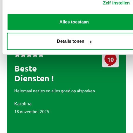
88%
Aanbevolen door
Zelf instellen
van onze klanten
Alles toestaan
9,3 / 10
Op basis van 925 reviews
Details tonen
10
Beste
Diensten !
Helemaal netjes en alles goed op afspraken.
Karolina
18 november 2025