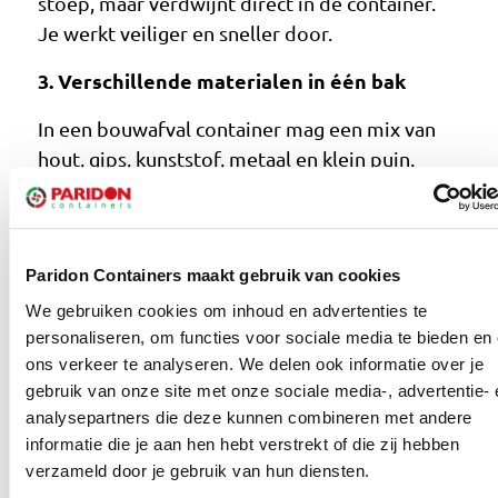
stoep, maar verdwijnt direct in de container.
Je werkt veiliger en sneller door.
3. Verschillende materialen in één bak
In een bouwafval container mag een mix van
hout, gips, kunststof, metaal en klein puin.
Geen aparte stromen sorteren, één container
is genoeg.
4. All-in prijs zonder verrassingen
Paridon Containers maakt gebruik van cookies
We gebruiken cookies om inhoud en advertenties te
Plaatsing, 8 weken huur, ophalen en
personaliseren, om functies voor sociale media te bieden en
verwerking zitten in één tarief. Geen
ons verkeer te analyseren. We delen ook informatie over je
voorrijkosten, geen kiloprijzen, geen
gebruik van onze site met onze sociale media-, advertentie- 
naheffingen.
analysepartners die deze kunnen combineren met andere
informatie die je aan hen hebt verstrekt of die zij hebben
verzameld door je gebruik van hun diensten.
Huur je bouwcontainer