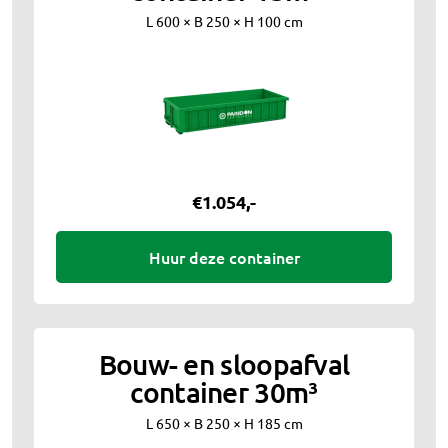
L 600 × B 250 × H 100 cm
€
1.054
,-
Huur deze container
Bouw- en sloopafval
container 30m³
L 650 × B 250 × H 185 cm