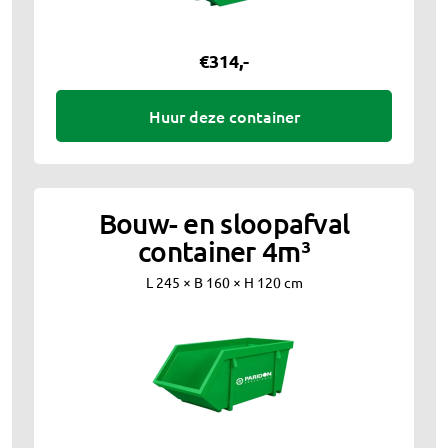
€
314
,-
Huur deze container
Bouw- en sloopafval
container 4m³
L 245 × B 160 × H 120 cm