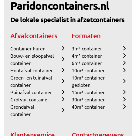
Paridoncontainers.nl
De lokale specialist in afzetcontainers
Afvalcontainers
Formaten
Container huren
3m³ container
Bouw- en sloopafval
4m³ container
container
6m³ container
Houtafval container
10m³ container
Groen- en tuinafval
10m³ container
container
gesloten
Puinafval container
15m³ container
Grofvuil container
30m³ container
Grondafval
40m³ container
container
Klantenservice
Contactgegevens