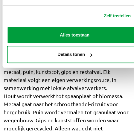
Zelf instellen
Wat gebeurt er met mijn
bouwafval
Alles toestaan
Zodra wij jouw container ophalen, gaat het
Details tonen
bouwafval naar onze sorteerlocatie in Diemen. Daar
scheiden wij het mengsel op materiaal: hout,
metaal, puin, kunststof, gips en restafval. Elk
materiaal volgt een eigen verwerkingsroute, in
samenwerking met lokale afvalverwerkers.
Hout wordt verwerkt tot spaanplaat of biomassa.
Metaal gaat naar het schroothandel-circuit voor
hergebruik. Puin wordt vermalen tot granulaat voor
wegenbouw. Gips en kunststoffen worden waar
mogelijk gerecycled. Alleen wat echt niet