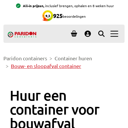
Ga naar hoofdinhoud
Ga naar footer
All-in prijzen,
inclusief brengen, ophalen en 8 weken huur
925
9,3
beoordelingen
Menu 
Account
Paridon containers
Container huren
Bouw- en sloopafval container
Huur een
container voor
bouwafval