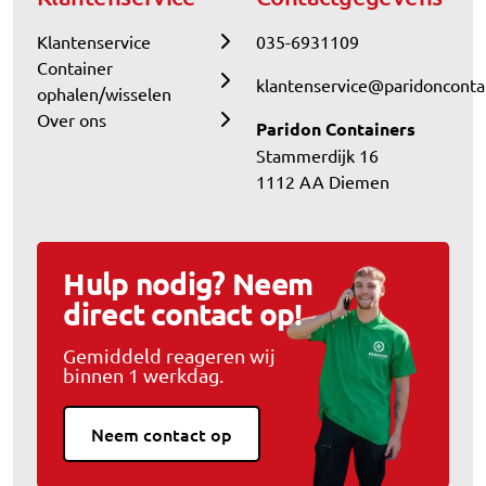
Klantenservice
035-6931109
Container
klantenservice@paridoncontai
ophalen/wisselen
Over ons
Paridon Containers
Stammerdijk 16
1112 AA Diemen
Hulp nodig? Neem
direct contact op!
Gemiddeld reageren wij
binnen 1 werkdag.
Neem contact op