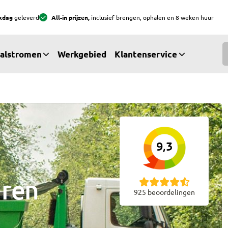
Ga naar hoofdinhoud
Ga naar footer
kdag
geleverd
All-in prijzen,
inclusief brengen, ophalen en 8 weken huur
alstromen
Werkgebied
Klantenservice
9,3
uren
925 beoordelingen