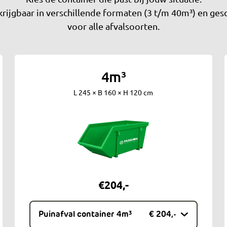
krijgbaar in verschillende formaten (3 t/m 40m³) en gesc
voor alle afvalsoorten.
4m³
L 245 × B 160 × H 120 cm
€
204
,-
Puinafval container 4m³
€ 204,-