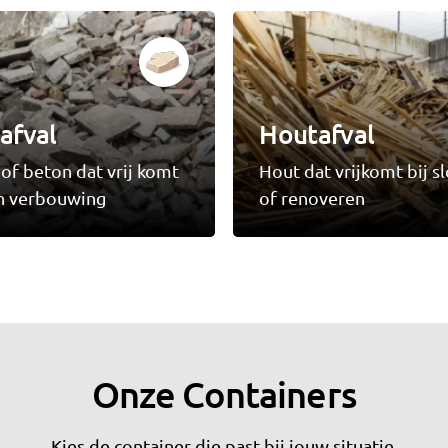
afval
Houtafval
of beton dat vrij komt
Hout dat vrijkomt bij s
en verbouwing
of renoveren
Onze Containers
Kies de container die past bij jouw situatie.