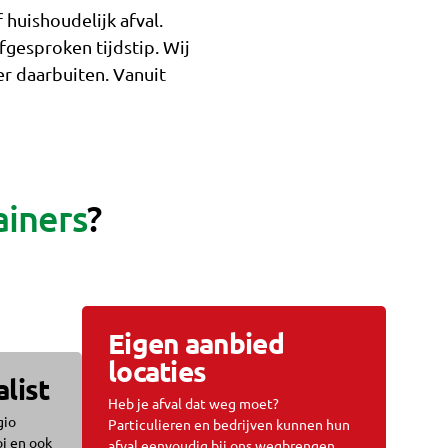
 huishoudelijk afval.
fgesproken tijdstip. Wij
r daarbuiten. Vanuit
ainers
?
Eigen aanbied
locaties
alist
Heb je afval dat weg moet?
gio
Particulieren en bedrijven kunnen hun
i en ook
afval eenvoudig bij ons wegbrengen.