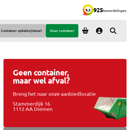
925
9,3
beoordelingen
Container ophalen/wissel
Huur container
Account
Geen container,
maar wel afval?
Breng het naar onze aanbiedlocatie
Stammerdijk 16
1112 AA Diemen