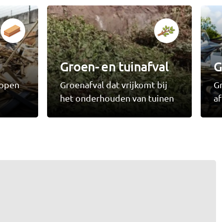
Groen- en tuinafval
G
lopen
Groenafval dat vrijkomt bij
G
het onderhouden van tuinen
a