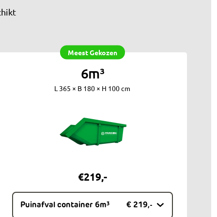
hikt
Meest Gekozen
6m³
L 365 × B 180 × H 100 cm
€
219
,-
Puinafval container 6m³
€ 219,-