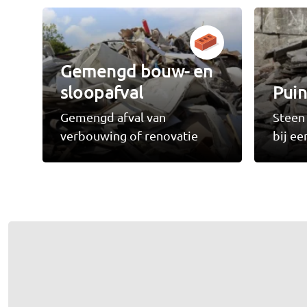
Gemengd bouw- en
sloopafval
Puin
Gemengd afval van
Steen 
verbouwing of renovatie
bij e