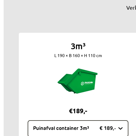
Ver
3m³
L 190 × B 160 × H 110 cm
€
189
,-
Puinafval container 3m³
€ 189,-