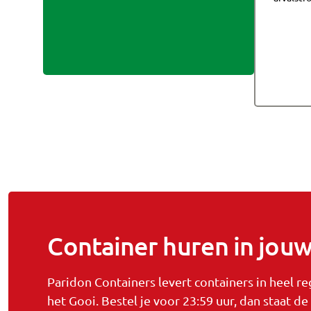
Container huren in jouw
Paridon Containers levert containers in heel 
het Gooi. Bestel je voor 23:59 uur, dan staat d