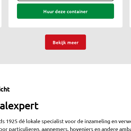
Huur deze container
Bekijk meer
icht
valexpert
ds 1925 dé lokale specialist voor de inzameling en verw
r voor particulieren, aannemers, hoveniers en andere amb