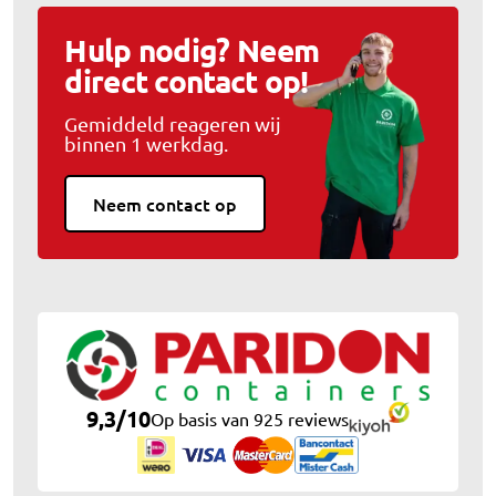
Hulp nodig? Neem
direct contact op!
Gemiddeld reageren wij
binnen 1 werkdag.
Neem contact op
9,3
/
10
Op basis van 925 reviews