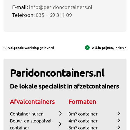
E-mail:
info@paridoncontainers.nl
Telefoon:
035 – 69 311 09
All-in prijzen,
inclusief brengen, ophalen en 8 weken huur
Paridoncontainers.nl
De lokale specialist in afzetcontainers
Afvalcontainers
Formaten
Container huren
3m³ container
Bouw- en sloopafval
4m³ container
container
6m³ container